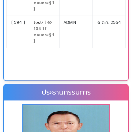
ตอบกระทู้
1
]
[
594
]
test
ADMIN
6 ต.ค. 2564
[
104
] [
ตอบกระทู้
1
]
ดูทั้งหมด
ประธานกรรมการ