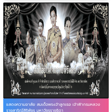
แสดงความอาลัย สมเด็จพระเจ้าลูกเธอ เจ้าฟ้ากรมหลวง
ราชสาริณีสิริพัชร มหาวัชรราชธิดา